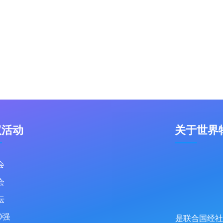
议活动
关于世界
会
会
坛
0强
是联合国经社