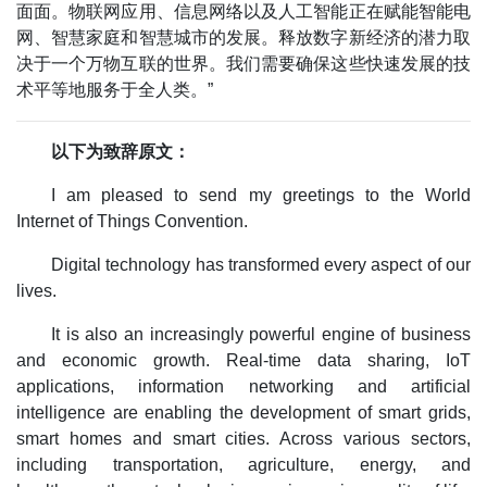
面面。物联网应用、信息网络以及人工智能正在赋能智能电
网、智慧家庭和智慧城市的发展。释放数字新经济的潜力取
决于一个万物互联的世界。我们需要确保这些快速发展的技
术平等地服务于全人类。”
以下为致辞原文：
I am pleased to send my greetings to the World
Internet of Things Convention.
Digital technology has transformed every aspect of our
lives.
It is also an increasingly powerful engine of business
and economic growth. Real-time data sharing, IoT
applications, information networking and artificial
intelligence are enabling the development of smart grids,
smart homes and smart cities. Across various sectors,
including transportation, agriculture, energy, and