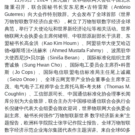
隆重召开，联合国秘书长安东尼奥•古特雷斯（António
Guterres）向大会作特别致辞。大会发布了全球首部《世界
万物智联数字经济白皮书》，树立了万物智联数字经济全球
典范，举行了大使论坛和世界新经济论坛等相关活动。世界
物联网大会执委会主席何绪明、中联部原副部长于洪君、东
盟秘书长高金洪（Kao Kim Hourn）、阿盟驻华大使艾哈迈
德•穆斯塔法•法赫米（Ahmed Mustafa Fahmy）、波黑驻华
大使西尼沙•贝尔扬（Siniša Beran）、国际标准化组织主席
曹诚焕（Sung Hwan Cho）、国际电工委员会主席乔•科普
斯（Jo Cops）、国际电信联盟电信标准局主任尾上诚藏
（Seizo Onoe）、全球云网宽带产业协会董事会主席李正
茂、电气电子工程师学会主席托马斯•考夫林（Thomas M.
Coughlin）、工信部原司长、中国通信标准化协会理事长闻
库分别为大会致辞，联合主办方中国移动通信联合会执行会
长倪健中代表大会组委会致欢迎词，世界物联网大会执委会
副主席、秘书长何强作“万物智联新世界 数字经济新未来”主
题报告，欧洲科学院院士张学记作院士报告。全球万物智联
数字经济示范企业海尔集团代表作主题演讲。来自全球60多