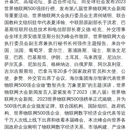
开幕式、高端论坛、多边合作论坛、向全球社会发布2023
世界物联网500强排行榜、发布第八届世界物联网大会新闻
等重要活动。世界物联网大会执行委员会主席何绪明、联合
国教科文组织驻华代表夏泽翰、中联部原副部长于洪君、巴
基斯坦联邦信息技术和电信部部长赛义德·哈克、外交理事
会全球主席安德里亚斯分别为峰会作致辞。世界物联网大会
执行委员会副主席兼执行秘书长何强作主题报告。来自中
国、法国、葡萄牙、爱尔兰、塞浦路斯、瑞士、斯洛文尼
亚、巴西、巴基斯坦、伊朗、土耳其、马来西亚、尼泊尔、
萨尔瓦多、尼加拉瓜、格林纳达、白俄罗斯、阿尔及利亚、
吉尔吉斯斯坦、巴拿马等20多个国家政府官员和大使、公
使、参赞、外交官出席了会议。海尔集团海尔智家代表世界
物联网500强企业做“数智共生 万象更新”的主题演讲，世界
物联网大会新闻发言人梁紫发布了2023（第八届）世界物
联网大会新闻。2023世界物联网500强榜单正式揭晓，并为
500强代表企业颁发证牌。联合国机构、国际组织、政府机
构、世界物联网500强企业、物联网数字经济企业代表等近
千万人次线上线下出席和收看本届峰会。本次峰会向世界各
国政府企业阐明了物联网数字经济关系、市场构建、产业体