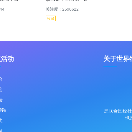
44
关注度：2598622
收藏
议活动
关于世界
会
会
坛
0强
是联合国经社
也
奖
例