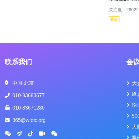
关注度：26022
收藏
联系我们
会
中国·北京
大
峰
010-83683677
论
010-83671280
50
365@wiotc.org
大
案