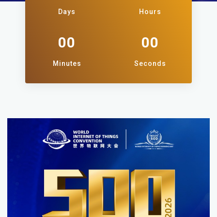
Days
Hours
00
00
Minutes
Seconds